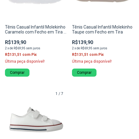
Tênis Casual Infantil Molekinho
Tênis Casual Infantil Molekinho
Caramelo com Fecho em Tira e
Taupe com Fecho em Tira
Solado Branco
R$139,90
R$139,90
2
x
de
R$69,95
sem juros
2
x
de
R$69,95
sem juros
R$131,51
com
Pix
R$131,51
com
Pix
Última peça disponível!
Última peça disponível!
Comprar
Comprar
1
/
7