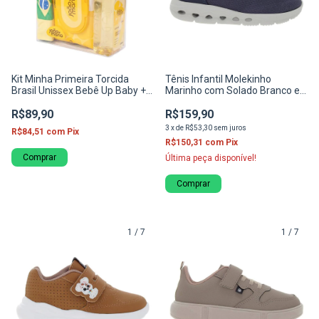
Kit Minha Primeira Torcida
Tênis Infantil Molekinho
Brasil Unissex Bebê Up Baby +
Marinho com Solado Branco e
Cimed João e Maria
Detalhes Contrastantes
R$89,90
R$159,90
3
x
de
R$53,30
sem juros
R$84,51
com
Pix
R$150,31
com
Pix
Comprar
Última peça disponível!
Comprar
1
/
7
1
/
7