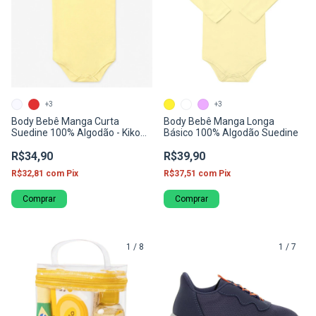
+3
+3
Body Bebê Manga Curta
Body Bebê Manga Longa
Suedine 100% Algodão - Kiko
Básico 100% Algodão Suedine
Baby
R$34,90
R$39,90
R$32,81
com
Pix
R$37,51
com
Pix
Comprar
Comprar
1
/
8
1
/
7