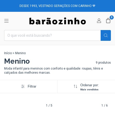
DESDE 1993, VESTINDO GERAÇÕES COM CARINHO 💙
0
Início
>
Menino
Menino
9 produtos
Moda infantil para meninos com conforto e qualidade: roupas, tênis e
calçados das melhores marcas.
Ordenar por:
Filtrar
Mais vendidos
1
/
5
1
/
6