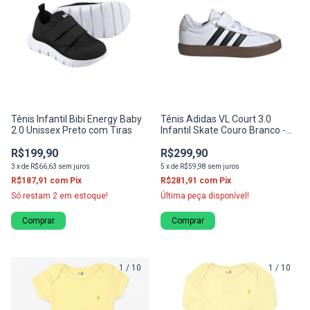
Tênis Infantil Bibi Energy Baby
Tênis Adidas VL Court 3.0
2.0 Unissex Preto com Tiras
Infantil Skate Couro Branco -
ID9155
R$199,90
R$299,90
3
x
de
R$66,63
sem juros
5
x
de
R$59,98
sem juros
R$187,91
com
Pix
R$281,91
com
Pix
Só restam
2
em estoque!
Última peça disponível!
Comprar
Comprar
1
/
10
1
/
10