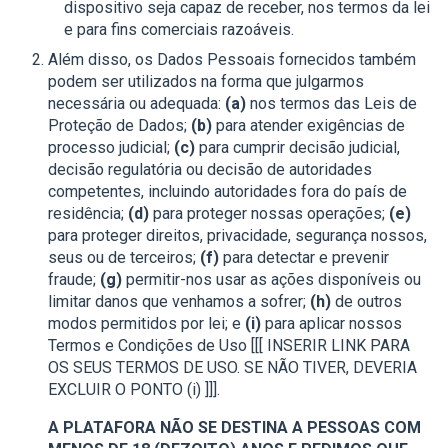
dispositivo seja capaz de receber, nos termos da lei
e para fins comerciais razoáveis.
Além disso, os Dados Pessoais fornecidos também
podem ser utilizados na forma que julgarmos
necessária ou adequada:
(a)
nos termos das Leis de
Proteção de Dados;
(b)
para atender exigências de
processo judicial;
(c)
para cumprir decisão judicial,
decisão regulatória ou decisão de autoridades
competentes, incluindo autoridades fora do país de
residência;
(d)
para proteger nossas operações;
(e)
para proteger direitos, privacidade, segurança nossos,
seus ou de terceiros;
(f)
para detectar e prevenir
fraude;
(g)
permitir-nos usar as ações disponíveis ou
limitar danos que venhamos a sofrer;
(h)
de outros
modos permitidos por lei; e
(i)
para aplicar nossos
Termos e Condições de Uso [[[ INSERIR LINK PARA
OS SEUS TERMOS DE USO. SE NÃO TIVER, DEVERIA
EXCLUIR O PONTO (i) ]]].
A PLATAFORA NÃO SE DESTINA A PESSOAS COM