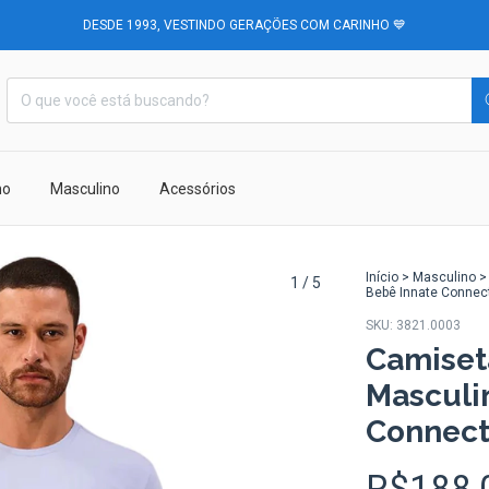
DESDE 1993, VESTINDO GERAÇÕES COM CARINHO 💙
no
Masculino
Acessórios
Início
>
Masculino
>
1
/
5
Bebê Innate Connec
SKU:
3821.0003
Camiseta
Masculi
Connect
R$188,