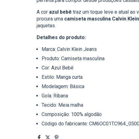
perfeita para compor desde produções casuai
A cor
azul bebê
traz um toque leve e atual ao
procura uma
camiseta masculina Calvin Klein
jaquetas.
Detalhes do produto:
Marca: Calvin Klein Jeans
Produto: Camiseta masculina
Cor: Azul Bebê
Estilo: Manga curta
Modelagem: Básica
Gola: Ribana
Tecido: Meia malha
Composição: 100% algodão
Código do fabricante: CM6OC01TC964_050