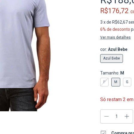
R$176,72
c
3
x de
R$62,67
se
6% de desconto
p
Ver mais detalhes
cor:
Azul Bebe
Azul Bebe
Tamanho:
M
P
M
G
Só restam
2
em 
Compra pr