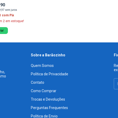
,90
9,97
sem juros
1
com
Pix
am
2
em estoque!
rar
Sobre a Barãozinho
Fi
Quem Somos
Re
ex
ho,
Política de Privacidade
esmo
Contato
Como Comprar
Trocas e Devoluções
Perguntas Frequentes
Política de Envio