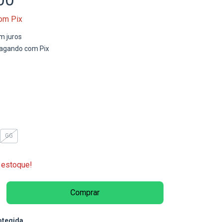
om
Pix
m juros
agando com Pix
GG
estoque!
otegida