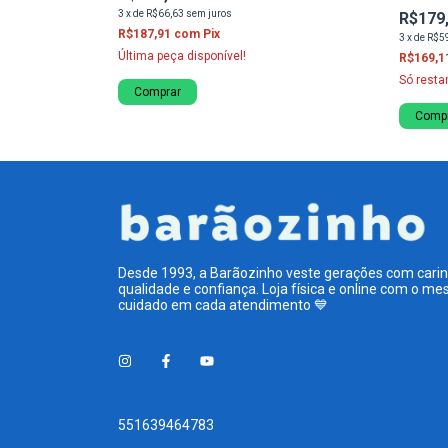
College
3
x
de
R$66,63
sem juros
R$179
R$187,91
com
Pix
3
x
de
R$5
Última peça disponível!
R$169,1
Só rest
Comprar
Comp
Desde 1993, a Barãozinho veste gerações com carin
qualidade e confiança. Loja física e online com o m
cuidado em cada atendimento 💙
551639464783