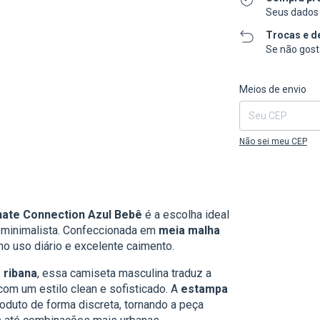
Seus dados 
Trocas e d
Se não gosta
Entregas para o CEP
Meios de envio
Não sei meu CEP
nnate Connection Azul Bebê
é a escolha ideal
e minimalista. Confeccionada em
meia malha
no uso diário e excelente caimento.
 ribana
, essa camiseta masculina traduz a
com um estilo clean e sofisticado. A
estampa
roduto de forma discreta, tornando a peça