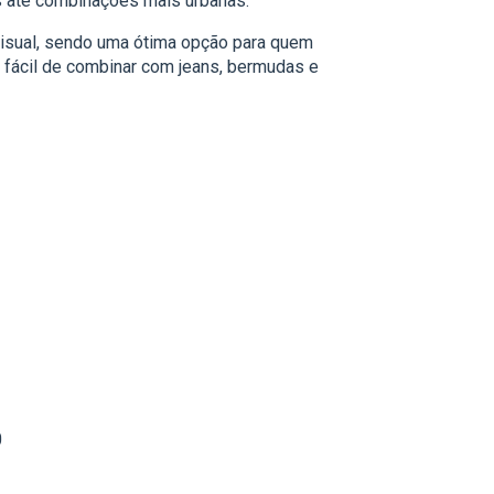
s até combinações mais urbanas.
 visual, sendo uma ótima opção para quem
fácil de combinar com jeans, bermudas e
0