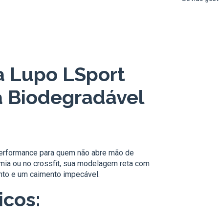
a Lupo LSport
a Biodegradável
 performance para quem não abre mão de
demia ou no crossfit, sua modelagem reta com
ento e um caimento impecável.
icos: