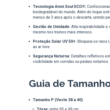
Tecnologia Amni Soul ECO®:
Confeccionada
biodegradável do mundo. Além do toque ex
menos de 3 anos após o descarte, unindo pe
Gestão de Umidade:
Alta respirabilidade e
mesmo nos treinos mais intensos.
Proteção Solar UV 50+:
Bloqueia os raios 
ao ar livre.
Segurança Noturna:
Detalhes refletivos es
visibilidade em corridas ou pedais noturnos.
Guia de Tamanho
Tamanho P (Veste 38 a 40)
Tórax:
entre 95 e 99 cm