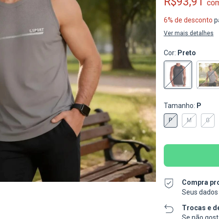
R$93,91
co
6% de desconto
p
Ver mais detalhes
Cor:
Preto
Tamanho:
P
P
M
G
Compra pr
Seus dados 
Trocas e d
Se não gosta