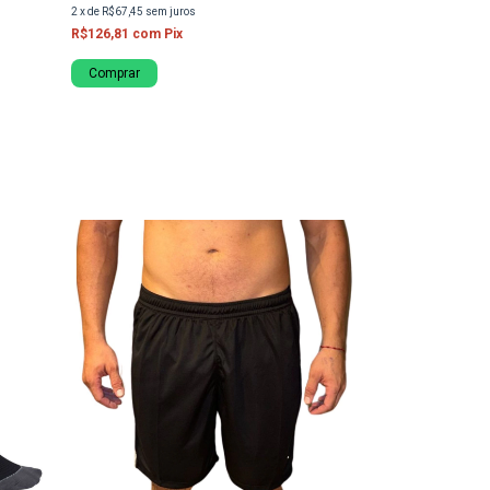
2
x
de
R$67,45
sem juros
R$126,81
com
Pix
Comprar