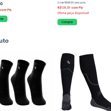
2
x
de
R$69,95
sem juros
90
R$131,51
com
Pix
com
Pix
Última peça disponível!
rar
Comprar
uto