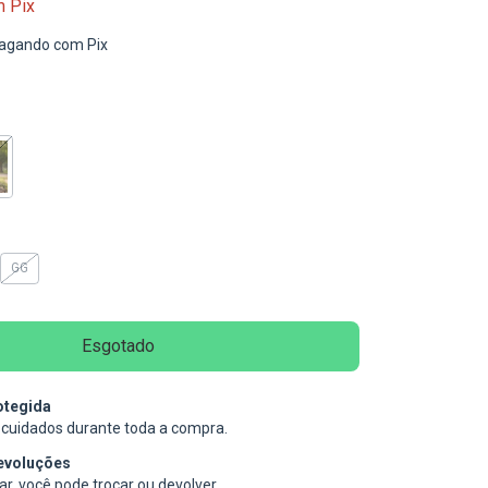
m
Pix
agando com Pix
GG
otegida
cuidados durante toda a compra.
evoluções
r, você pode trocar ou devolver.