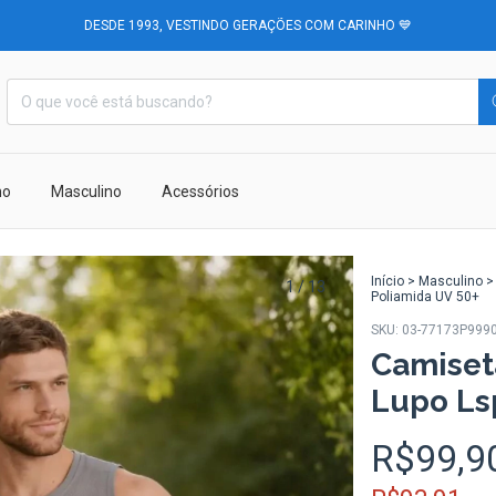
DESDE 1993, VESTINDO GERAÇÕES COM CARINHO 💙
no
Masculino
Acessórios
Início
>
Masculino
>
1
/
13
Poliamida UV 50+
SKU:
03-77173P999
Camiset
Lupo Ls
R$99,9