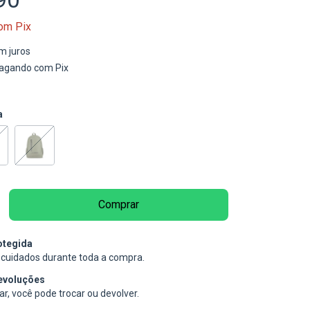
om
Pix
m juros
agando com Pix
a
otegida
cuidados durante toda a compra.
evoluções
r, você pode trocar ou devolver.