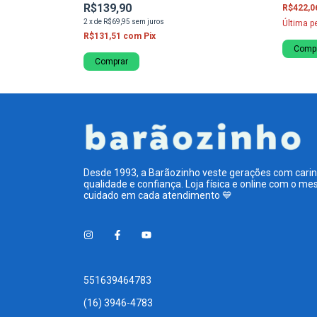
R$139,90
R$422,0
2
x
de
R$69,95
sem juros
Última p
R$131,51
com
Pix
Comp
Comprar
Desde 1993, a Barãozinho veste gerações com carin
qualidade e confiança. Loja física e online com o m
cuidado em cada atendimento 💙
551639464783
(16) 3946-4783