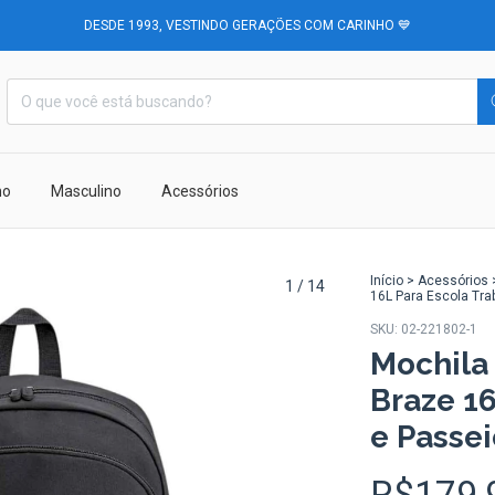
DESDE 1993, VESTINDO GERAÇÕES COM CARINHO 💙
no
Masculino
Acessórios
Início
>
Acessórios
1
/
14
16L Para Escola Tra
SKU:
02-221802-1
Mochila
Braze 16
e Passei
R$179,