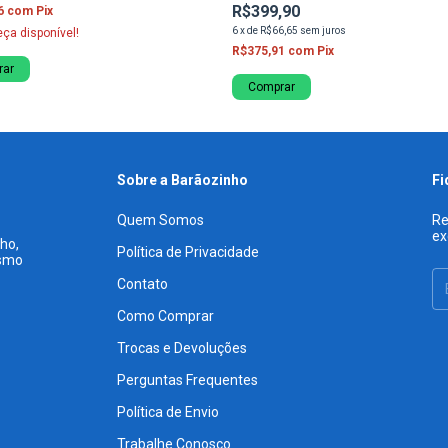
R$399,90
6
com
Pix
6
x
de
R$66,65
sem juros
eça disponível!
R$375,91
com
Pix
rar
Comprar
Sobre a Barãozinho
Fi
Quem Somos
Re
ex
ho,
Política de Privacidade
esmo
Contato
Como Comprar
Trocas e Devoluções
Perguntas Frequentes
Política de Envio
Trabalhe Conosco