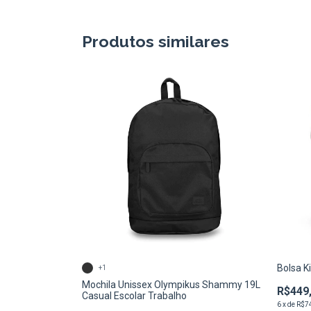
Produtos similares
Bolsa K
+1
Mochila Unissex Olympikus Shammy 19L
R$449
Casual Escolar Trabalho
6
x
de
R$7