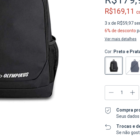
R$169,11
c
3
x de
R$59,97
se
6% de desconto
p
Ver mais detalhes
Cor:
Preto e Prat
Compra pr
Seus dados 
Trocas e d
Se não gosta