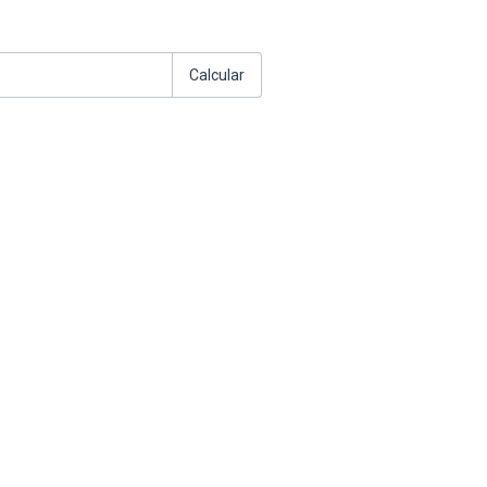
:
Alterar CEP
Calcular