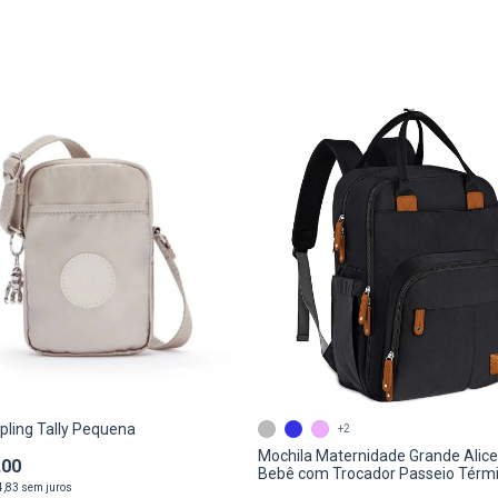
ipling Tally Pequena
+2
Mochila Maternidade Grande Alice
,00
Bebê com Trocador Passeio Térm
4,83
sem juros
Viagem