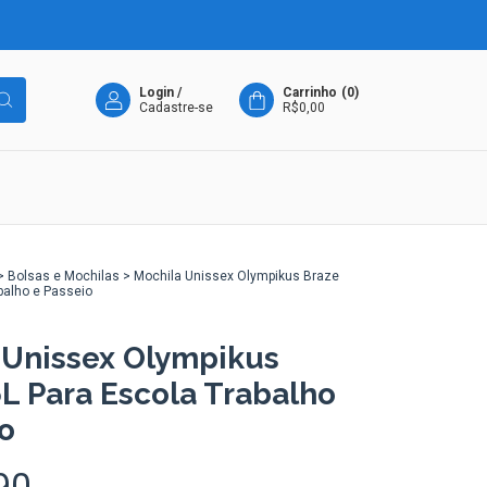
Login
/
Carrinho
(
0
)
Cadastre-se
R$0,00
>
Bolsas e Mochilas
>
Mochila Unissex Olympikus Braze
balho e Passeio
 Unissex Olympikus
L Para Escola Trabalho
o
90