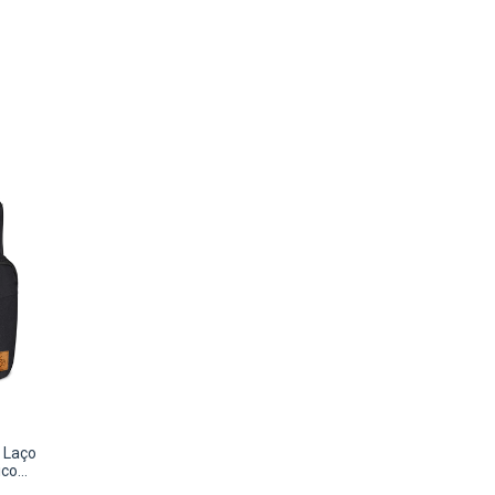
 Laço
ico