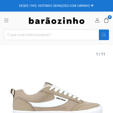
DESDE 1993, VESTINDO GERAÇÕES COM CARINHO 💙
0
1
/
11