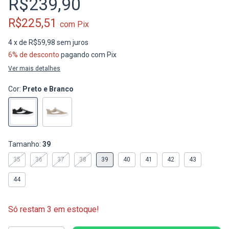
R$239,90
R$225,51
com
Pix
4
x de
R$59,98
sem juros
6% de desconto
pagando com Pix
Ver mais detalhes
Cor:
Preto e Branco
Tamanho:
39
35
36
37
38
39
40
41
42
43
44
Só restam
3
em estoque!